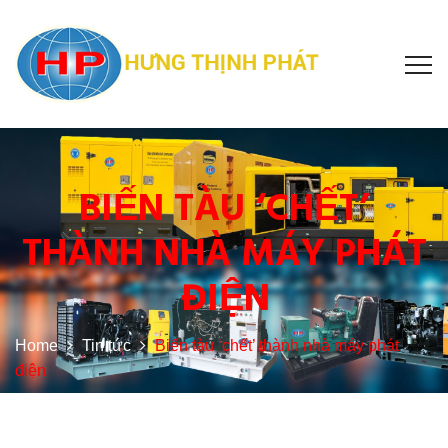
BIẾN TÀU ‘CHẾT’
THÀNH NHÀ MÁY PHÁT
ĐIỆN
Home
Tin tức
Biến tàu ‘chết’ thành nhà máy phát
điện