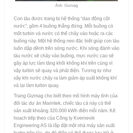
Ảnh: Gizmag
Con tàu được trang bị hệ thống “dao động cột
nước”, gồm 4 buồng thẳng đứng. Mỗi buồng có
một turbin và nước có thể chảy vào hoặc ra các
buồng này. Một hệ thống neo đặc biệt giúp con tàu
luôn dập dềnh trên sóng nước. Khi sóng đánh vào
tàu nước sẽ chảy vào buồng, mực nước cao sẽ
gây áp lực làm tăng khối không khí trên cùng vì
vậy turbin sẽ quay và phát điện. Tương tự như
vậy khi nước chảy ra làm giảm áp suất không khí
và lại làm turbin quay.
Trang Gizmag cho biết theo mô hình máy tính của
đối tác dự án Marintek, chiếc tàu cá này có thể
sản xuất khoảng 320.000 kWh điện mỗi năm. Kế
hoạch tiếp theo của Công ty Kvernevik
Engineering AS là lắp đặt một nhà máy sản xuất
hydro trên tàu, do đó điện có thể được lưu trữ ở