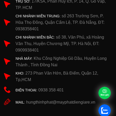
17/K5A, Phan Huy Ích, P. 14, Q. Gò Vấp,
TRỤ SỞ:
TP. HCM
số 263 Trường Sơn, P.
CHI NHÁNH MIỀN TRUNG:
Hòa Thọ Đông, Quận Cẩm Lệ, TP. Đà Nẵng, ĐT:
0938358401
số 38, Văn Phú, xã Hoàng
CHI NHÁNH MIỀN BẮC:
Văn Thụ, Huyện Chương Mỹ, TP. Hà Nội, ĐT:
0909938401
Khu Công Nghiệp Gò Dầu, Huyện Long
NHÀ MÁY:
Thành , Tỉnh Đồng Nai
273 Phan Văn Hớn, Bà Điểm, Quận 12,
KHO:
Tp,HCM
0938 358 401
ĐIỆN THOẠI:
hungthinhphat@mayphatdiengiare.vn
MAIL: