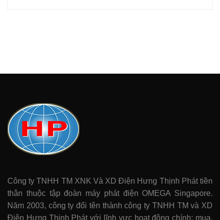
Công ty TNHH TM XNK Và XD Điện Hưng Thịnh Phát tiền
thân thuộc tập đoàn máy phát điện OMEGA Singapore.
Năm 2003, công ty đổi tên thành công ty TNHH TM và XD
Điện Hưng Thịnh Phát với lĩnh vực hoạt động chính: mua,