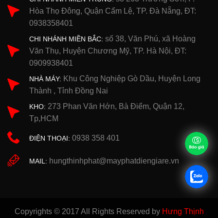
Hòa Thọ Đông, Quận Cẩm Lệ, TP. Đà Nẵng, ĐT:
0938358401
số 38, Văn Phú, xã Hoàng
CHI NHÁNH MIỀN BẮC:
Văn Thụ, Huyện Chương Mỹ, TP. Hà Nội, ĐT:
0909938401
Khu Công Nghiệp Gò Dầu, Huyện Long
NHÀ MÁY:
Thành , Tỉnh Đồng Nai
273 Phan Văn Hớn, Bà Điểm, Quận 12,
KHO:
Tp,HCM
0938 358 401
ĐIỆN THOẠI:
hungthinhphat@mayphatdiengiare.vn
MAIL:
Copyrights © 2017 All Rights Reserved by
Hưng Thịnh