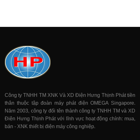
Công ty TNHH TM XNK Và XD Điện Hưng Thịnh Phát tiền
thân thuộc tập đoàn máy phát điện OMEGA Singapore.
Năm 2003, công ty đổi tên thành công ty TNHH TM và XD
Điện Hưng Thịnh Phát với lĩnh vực hoạt động chính: mua,
bán - XNK thiết bị điện máy công nghiệp.