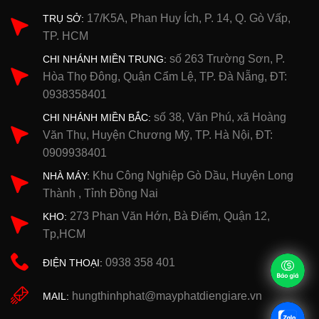
17/K5A, Phan Huy Ích, P. 14, Q. Gò Vấp,
TRỤ SỞ:
TP. HCM
số 263 Trường Sơn, P.
CHI NHÁNH MIỀN TRUNG:
Hòa Thọ Đông, Quận Cẩm Lệ, TP. Đà Nẵng, ĐT:
0938358401
số 38, Văn Phú, xã Hoàng
CHI NHÁNH MIỀN BẮC:
Văn Thụ, Huyện Chương Mỹ, TP. Hà Nội, ĐT:
0909938401
Khu Công Nghiệp Gò Dầu, Huyện Long
NHÀ MÁY:
Thành , Tỉnh Đồng Nai
273 Phan Văn Hớn, Bà Điểm, Quận 12,
KHO:
Tp,HCM
0938 358 401
ĐIỆN THOẠI:
hungthinhphat@mayphatdiengiare.vn
MAIL: