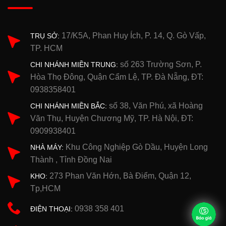
17/K5A, Phan Huy Ích, P. 14, Q. Gò Vấp,
TRỤ SỞ:
TP. HCM
số 263 Trường Sơn, P.
CHI NHÁNH MIỀN TRUNG:
Hòa Thọ Đông, Quận Cẩm Lệ, TP. Đà Nẵng, ĐT:
0938358401
số 38, Văn Phú, xã Hoàng
CHI NHÁNH MIỀN BẮC:
Văn Thụ, Huyện Chương Mỹ, TP. Hà Nội, ĐT:
0909938401
Khu Công Nghiệp Gò Dầu, Huyện Long
NHÀ MÁY:
Thành , Tỉnh Đồng Nai
273 Phan Văn Hớn, Bà Điểm, Quận 12,
KHO:
Tp,HCM
0938 358 401
ĐIỆN THOẠI: