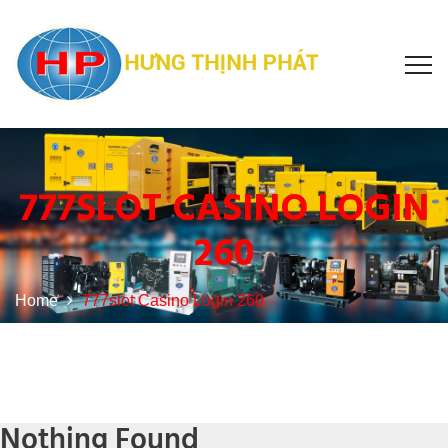
777SLOT CASINO LOGIN
260
Home
777slot Casino Login 260
Nothing Found