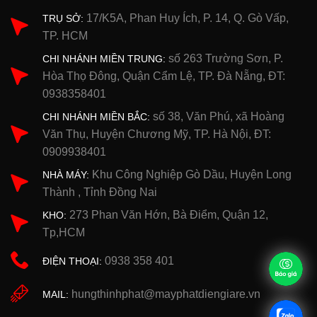
17/K5A, Phan Huy Ích, P. 14, Q. Gò Vấp,
TRỤ SỞ:
TP. HCM
số 263 Trường Sơn, P.
CHI NHÁNH MIỀN TRUNG:
Hòa Thọ Đông, Quận Cẩm Lệ, TP. Đà Nẵng, ĐT:
0938358401
số 38, Văn Phú, xã Hoàng
CHI NHÁNH MIỀN BẮC:
Văn Thụ, Huyện Chương Mỹ, TP. Hà Nội, ĐT:
0909938401
Khu Công Nghiệp Gò Dầu, Huyện Long
NHÀ MÁY:
Thành , Tỉnh Đồng Nai
273 Phan Văn Hớn, Bà Điểm, Quận 12,
KHO:
Tp,HCM
0938 358 401
ĐIỆN THOẠI:
hungthinhphat@mayphatdiengiare.vn
MAIL: