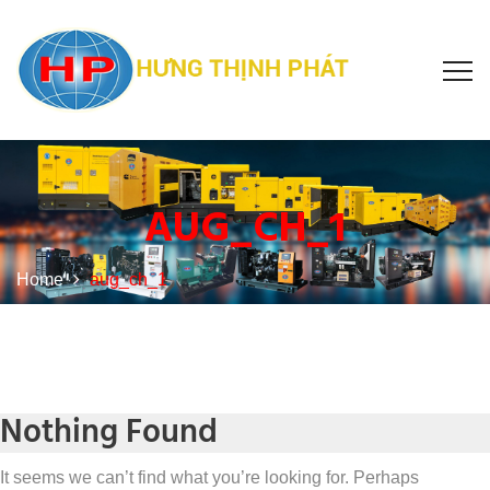
AUG_CH_1
Home
aug_ch_1
Nothing Found
It seems we can’t find what you’re looking for. Perhaps