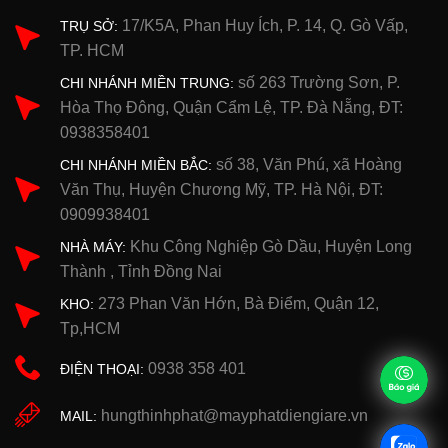
17/K5A, Phan Huy Ích, P. 14, Q. Gò Vấp,
TRỤ SỞ:
TP. HCM
số 263 Trường Sơn, P.
CHI NHÁNH MIỀN TRUNG:
Hòa Thọ Đông, Quận Cẩm Lệ, TP. Đà Nẵng, ĐT:
0938358401
số 38, Văn Phú, xã Hoàng
CHI NHÁNH MIỀN BẮC:
Văn Thụ, Huyện Chương Mỹ, TP. Hà Nội, ĐT:
0909938401
Khu Công Nghiệp Gò Dầu, Huyện Long
NHÀ MÁY:
Thành , Tỉnh Đồng Nai
273 Phan Văn Hớn, Bà Điểm, Quận 12,
KHO:
Tp,HCM
0938 358 401
ĐIỆN THOẠI:
hungthinhphat@mayphatdiengiare.vn
MAIL: