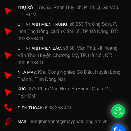
17/K5A, Phan Huy Ích, P. 14, Q. Gò Vấp,
TRỤ SỞ:
TP. HCM
số 263 Trường Sơn, P.
CHI NHÁNH MIỀN TRUNG:
Hòa Thọ Đông, Quận Cẩm Lệ, TP. Đà Nẵng, ĐT:
0938358401
số 38, Văn Phú, xã Hoàng
CHI NHÁNH MIỀN BẮC:
Văn Thụ, Huyện Chương Mỹ, TP. Hà Nội, ĐT:
0909938401
Khu Công Nghiệp Gò Dầu, Huyện Long
NHÀ MÁY:
Thành , Tỉnh Đồng Nai
273 Phan Văn Hớn, Bà Điểm, Quận 12,
KHO:
Tp,HCM
0938 358 401
ĐIỆN THOẠI:
hungthinhphat@mayphatdiengiare.vn
MAIL: