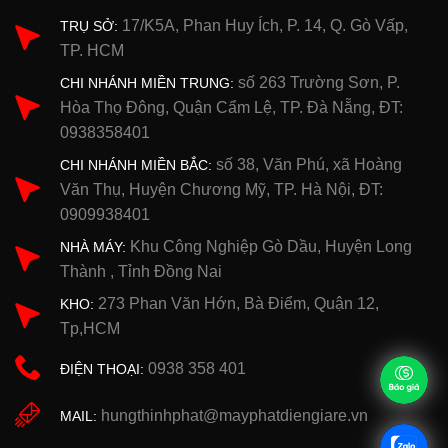
17/K5A, Phan Huy Ích, P. 14, Q. Gò Vấp,
TRỤ SỞ:
TP. HCM
số 263 Trường Sơn, P.
CHI NHÁNH MIỀN TRUNG:
Hòa Thọ Đông, Quận Cẩm Lệ, TP. Đà Nẵng, ĐT:
0938358401
số 38, Văn Phú, xã Hoàng
CHI NHÁNH MIỀN BẮC:
Văn Thụ, Huyện Chương Mỹ, TP. Hà Nội, ĐT:
0909938401
Khu Công Nghiệp Gò Dầu, Huyện Long
NHÀ MÁY:
Thành , Tỉnh Đồng Nai
273 Phan Văn Hớn, Bà Điểm, Quận 12,
KHO:
Tp,HCM
0938 358 401
ĐIỆN THOẠI:
hungthinhphat@mayphatdiengiare.vn
MAIL: