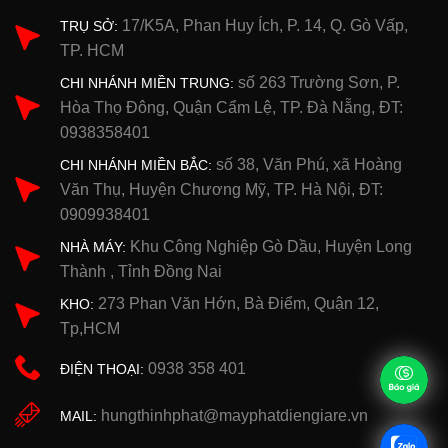
17/K5A, Phan Huy Ích, P. 14, Q. Gò Vấp,
TRỤ SỞ:
TP. HCM
số 263 Trường Sơn, P.
CHI NHÁNH MIỀN TRUNG:
Hòa Thọ Đông, Quận Cẩm Lệ, TP. Đà Nẵng, ĐT:
0938358401
số 38, Văn Phú, xã Hoàng
CHI NHÁNH MIỀN BẮC:
Văn Thụ, Huyện Chương Mỹ, TP. Hà Nội, ĐT:
0909938401
Khu Công Nghiệp Gò Dầu, Huyện Long
NHÀ MÁY:
Thành , Tỉnh Đồng Nai
273 Phan Văn Hớn, Bà Điểm, Quận 12,
KHO:
Tp,HCM
0938 358 401
ĐIỆN THOẠI:
hungthinhphat@mayphatdiengiare.vn
MAIL: