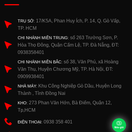
17/K5A, Phan Huy Ích, P. 14, Q. Gò Vấp,
TRỤ SỞ:
TP. HCM
số 263 Trường Sơn, P.
CHI NHÁNH MIỀN TRUNG:
Hòa Thọ Đông, Quận Cẩm Lệ, TP. Đà Nẵng, ĐT:
0938358401
số 38, Văn Phú, xã Hoàng
CHI NHÁNH MIỀN BẮC:
Văn Thụ, Huyện Chương Mỹ, TP. Hà Nội, ĐT:
0909938401
Khu Công Nghiệp Gò Dầu, Huyện Long
NHÀ MÁY:
Thành , Tỉnh Đồng Nai
273 Phan Văn Hớn, Bà Điểm, Quận 12,
KHO:
Tp,HCM
0938 358 401
ĐIỆN THOẠI: