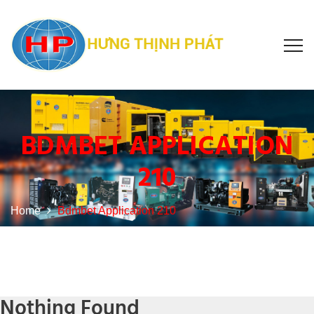
BDMBET APPLICATION
210
Home
Bdmbet Application 210
Nothing Found