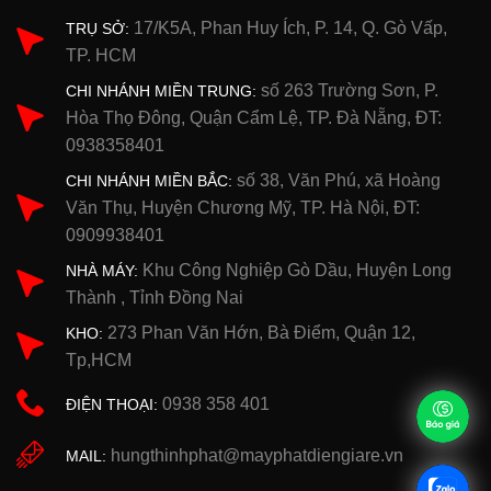
17/K5A, Phan Huy Ích, P. 14, Q. Gò Vấp,
TRỤ SỞ:
TP. HCM
số 263 Trường Sơn, P.
CHI NHÁNH MIỀN TRUNG:
Hòa Thọ Đông, Quận Cẩm Lệ, TP. Đà Nẵng, ĐT:
0938358401
số 38, Văn Phú, xã Hoàng
CHI NHÁNH MIỀN BẮC:
Văn Thụ, Huyện Chương Mỹ, TP. Hà Nội, ĐT:
0909938401
Khu Công Nghiệp Gò Dầu, Huyện Long
NHÀ MÁY:
Thành , Tỉnh Đồng Nai
273 Phan Văn Hớn, Bà Điểm, Quận 12,
KHO:
Tp,HCM
0938 358 401
ĐIỆN THOẠI:
hungthinhphat@mayphatdiengiare.vn
MAIL: