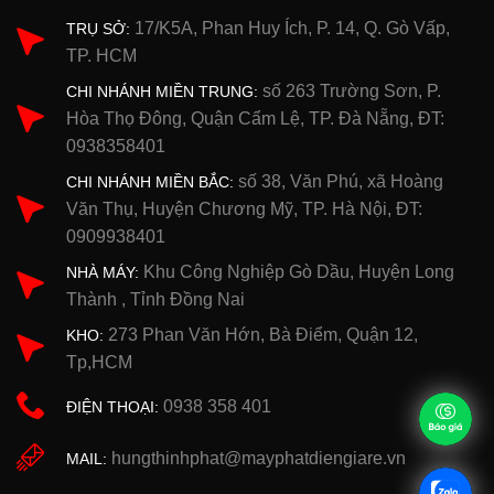
17/K5A, Phan Huy Ích, P. 14, Q. Gò Vấp,
TRỤ SỞ:
TP. HCM
số 263 Trường Sơn, P.
CHI NHÁNH MIỀN TRUNG:
Hòa Thọ Đông, Quận Cẩm Lệ, TP. Đà Nẵng, ĐT:
0938358401
số 38, Văn Phú, xã Hoàng
CHI NHÁNH MIỀN BẮC:
Văn Thụ, Huyện Chương Mỹ, TP. Hà Nội, ĐT:
0909938401
Khu Công Nghiệp Gò Dầu, Huyện Long
NHÀ MÁY:
Thành , Tỉnh Đồng Nai
273 Phan Văn Hớn, Bà Điểm, Quận 12,
KHO:
Tp,HCM
0938 358 401
ĐIỆN THOẠI:
hungthinhphat@mayphatdiengiare.vn
MAIL: