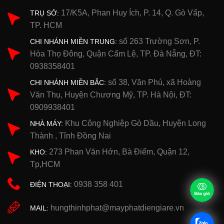
17/K5A, Phan Huy Ích, P. 14, Q. Gò Vấp,
TRỤ SỞ:
TP. HCM
số 263 Trường Sơn, P.
CHI NHÁNH MIỀN TRUNG:
Hòa Thọ Đông, Quận Cẩm Lệ, TP. Đà Nẵng, ĐT:
0938358401
số 38, Văn Phú, xã Hoàng
CHI NHÁNH MIỀN BẮC:
Văn Thụ, Huyện Chương Mỹ, TP. Hà Nội, ĐT:
0909938401
Khu Công Nghiệp Gò Dầu, Huyện Long
NHÀ MÁY:
Thành , Tỉnh Đồng Nai
273 Phan Văn Hớn, Bà Điểm, Quận 12,
KHO:
Tp,HCM
0938 358 401
ĐIỆN THOẠI:
hungthinhphat@mayphatdiengiare.vn
MAIL: