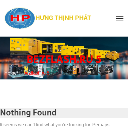
BEZFLASH.RU 5
Home
bezflash.ru 5
Nothing Found
It seems we can’t find what you’re looking for. Perhaps