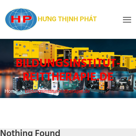
BILDUNGSINSTITUT-
REITTHERAPIE.DE
Home
bildungsinstitut-reittherapie.de
Nothing Found