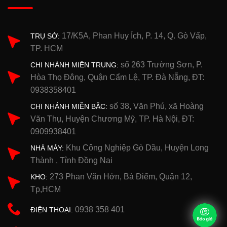
17/K5A, Phan Huy Ích, P. 14, Q. Gò Vấp,
TRỤ SỞ:
TP. HCM
số 263 Trường Sơn, P.
CHI NHÁNH MIỀN TRUNG:
Hòa Thọ Đông, Quận Cẩm Lệ, TP. Đà Nẵng, ĐT:
0938358401
số 38, Văn Phú, xã Hoàng
CHI NHÁNH MIỀN BẮC:
Văn Thụ, Huyện Chương Mỹ, TP. Hà Nội, ĐT:
0909938401
Khu Công Nghiệp Gò Dầu, Huyện Long
NHÀ MÁY:
Thành , Tỉnh Đồng Nai
273 Phan Văn Hớn, Bà Điểm, Quận 12,
KHO:
Tp,HCM
0938 358 401
ĐIỆN THOẠI: