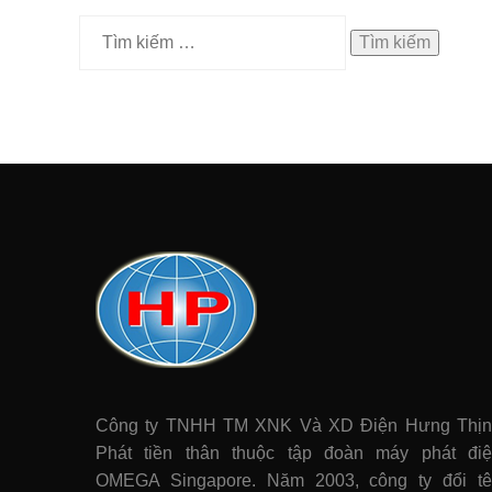
Tìm
kiếm
cho:
Công ty TNHH TM XNK Và XD Điện Hưng Thị
Phát tiền thân thuộc tập đoàn máy phát điê
OMEGA Singapore. Năm 2003, công ty đổi t