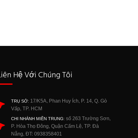
Liên Hệ Với Chúng Tôi
17/K5A, Phan Huy Ích, P. 14, Q. Gò
TRỤ SỞ:
Vấp, TP. HCM
số 263 Trường Sơn,
CHI NHÁNH MIỀN TRUNG:
P. Hòa Thọ Đông, Quận Cẩm Lệ, TP. Đà
Nẵng, ĐT: 0938358401