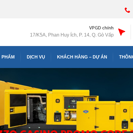
VPGD chính
17/K5A, Phan Huy Ích, P. 14, Q. Gò Vấp
 PHẨM
DỊCH VỤ
KHÁCH HÀNG – DỰ ÁN
THÔNG