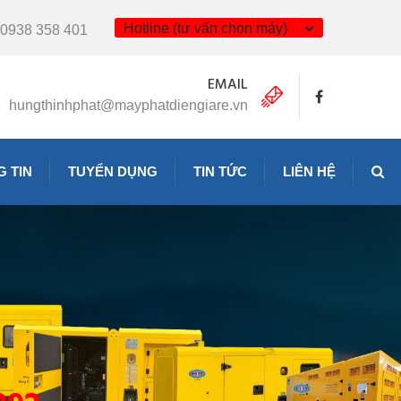
Hotline (tư vấn chọn máy)
0938 358 401
EMAIL
hungthinhphat@mayphatdiengiare.vn
 TIN
TUYỂN DỤNG
TIN TỨC
LIÊN HỆ