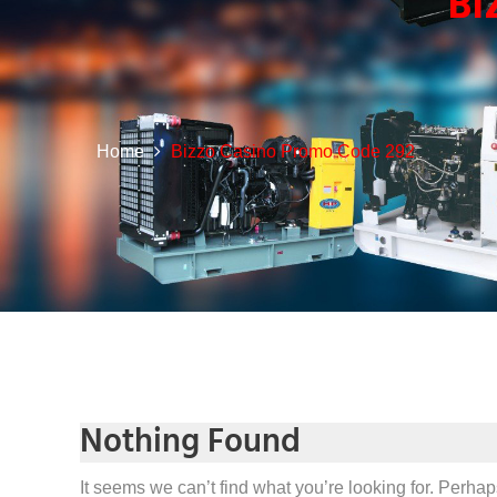
BI
Home
Bizzo Casino Promo Code 292
Nothing Found
It seems we can’t find what you’re looking for. Perha