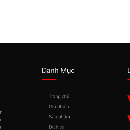
Danh Mục
Trang chủ
Giới thiệu
nh
Sản phẩm
̣n
ên
Dịch vụ