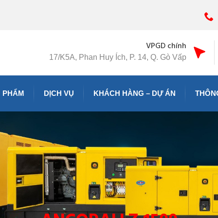
VPGD chính
17/K5A, Phan Huy Ích, P. 14, Q. Gò Vấp
 PHẨM
DỊCH VỤ
KHÁCH HÀNG – DỰ ÁN
THÔNG