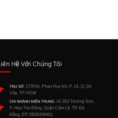
Liên Hệ Với Chúng Tôi
17/K5A, Phan Huy Ích, P. 14, Q. Gò
TRỤ SỞ:
Vấp, TP. HCM
số 263 Trường Sơn,
CHI NHÁNH MIỀN TRUNG:
P. Hòa Thọ Đông, Quận Cẩm Lệ, TP. Đà
Nẵng, ĐT: 0938358401