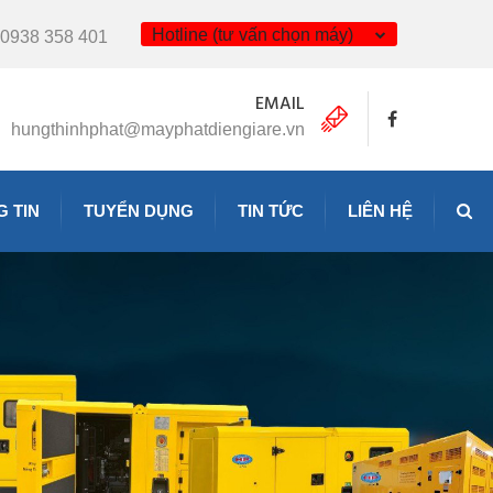
Hotline (tư vấn chọn máy)
0938 358 401
EMAIL
hungthinhphat@mayphatdiengiare.vn
 TIN
TUYỂN DỤNG
TIN TỨC
LIÊN HỆ