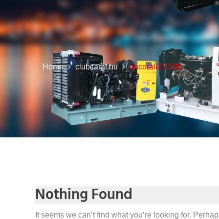
Home
clubcarat.hu
ancorallZ 1500
Nothing Found
It seems we can’t find what you’re looking for. Perha