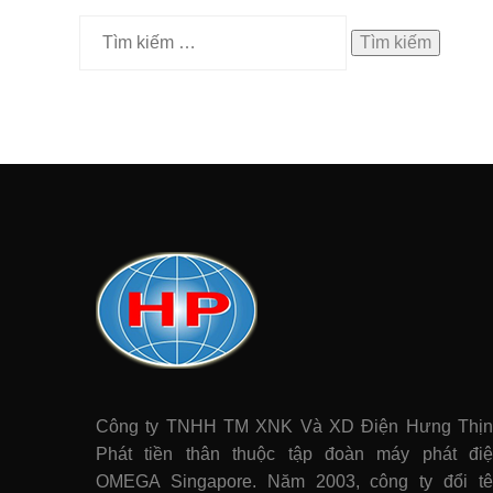
Tìm
kiếm
cho:
Công ty TNHH TM XNK Và XD Điện Hưng Thị
Phát tiền thân thuộc tập đoàn máy phát điê
OMEGA Singapore. Năm 2003, công ty đổi t