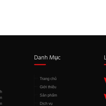
Danh Mục
Trang chủ
Giới thiệu
nh
Sản phẩm
̣n
ên
Dịch vụ