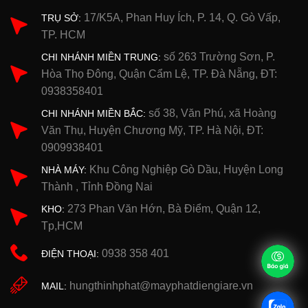
17/K5A, Phan Huy Ích, P. 14, Q. Gò Vấp,
TRỤ SỞ:
TP. HCM
số 263 Trường Sơn, P.
CHI NHÁNH MIỀN TRUNG:
Hòa Thọ Đông, Quận Cẩm Lệ, TP. Đà Nẵng, ĐT:
0938358401
số 38, Văn Phú, xã Hoàng
CHI NHÁNH MIỀN BẮC:
Văn Thụ, Huyện Chương Mỹ, TP. Hà Nội, ĐT:
0909938401
Khu Công Nghiệp Gò Dầu, Huyện Long
NHÀ MÁY:
Thành , Tỉnh Đồng Nai
273 Phan Văn Hớn, Bà Điểm, Quận 12,
KHO:
Tp,HCM
0938 358 401
ĐIỆN THOẠI:
hungthinhphat@mayphatdiengiare.vn
MAIL: