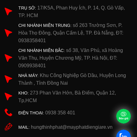
17/K5A, Phan Huy Ích, P. 14, Q. Gò Vấp,
TRỤ SỞ:
TP. HCM
số 263 Trường Sơn, P.
CHI NHÁNH MIỀN TRUNG:
Hòa Thọ Đông, Quận Cẩm Lệ, TP. Đà Nẵng, ĐT:
0938358401
số 38, Văn Phú, xã Hoàng
CHI NHÁNH MIỀN BẮC:
Văn Thụ, Huyện Chương Mỹ, TP. Hà Nội, ĐT:
0909938401
Khu Công Nghiệp Gò Dầu, Huyện Long
NHÀ MÁY:
Thành , Tỉnh Đồng Nai
273 Phan Văn Hớn, Bà Điểm, Quận 12,
KHO:
Tp,HCM
0938 358 401
ĐIỆN THOẠI:
hungthinhphat@mayphatdiengiare.vn
MAIL: