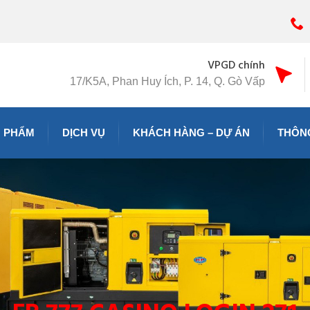
VPGD chính
17/K5A, Phan Huy Ích, P. 14, Q. Gò Vấp
 PHẨM
DỊCH VỤ
KHÁCH HÀNG – DỰ ÁN
THÔNG