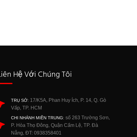
Liên Hệ Với Chúng Tôi
17/K5A, Phan Huy Ích, P. 14, Q. Gò
TRỤ SỞ:
Vấp, TP. HCM
số 263 Trường Sơn,
CHI NHÁNH MIỀN TRUNG:
P. Hòa Thọ Đông, Quận Cẩm Lệ, TP. Đà
Nẵng, ĐT: 0938358401