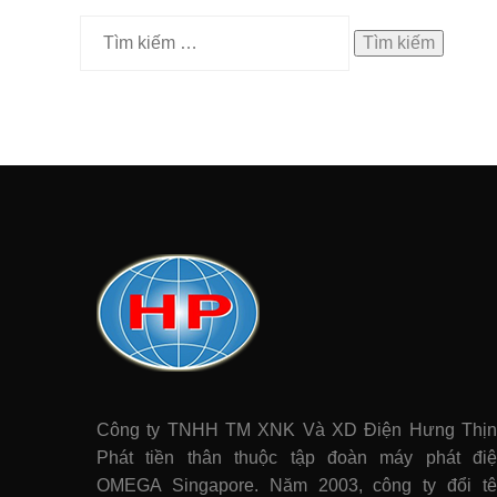
Tìm
kiếm
cho:
Công ty TNHH TM XNK Và XD Điện Hưng Thị
Phát tiền thân thuộc tập đoàn máy phát điê
OMEGA Singapore. Năm 2003, công ty đổi t