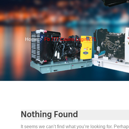
Home
Fb 777 Casino Login 271
Nothing Found
It seems we can’t find what you’re looking for. Perha