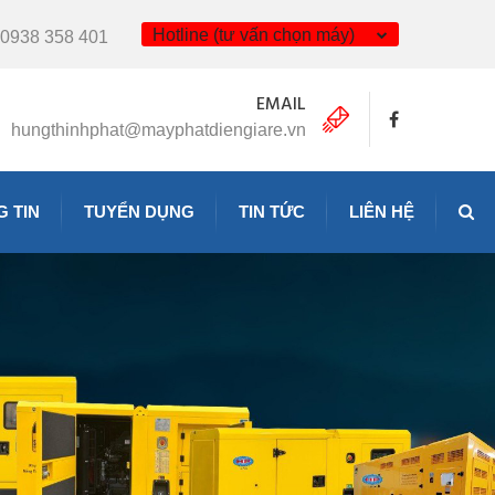
Hotline (tư vấn chọn máy)
0938 358 401
EMAIL
hungthinhphat@mayphatdiengiare.vn
 TIN
TUYỂN DỤNG
TIN TỨC
LIÊN HỆ