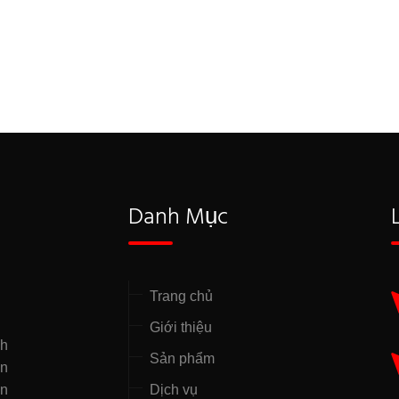
Danh Mục
Trang chủ
Giới thiệu
nh
Sản phẩm
̣n
ên
Dịch vụ