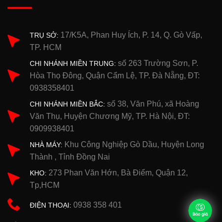
17/K5A, Phan Huy Ích, P. 14, Q. Gò Vấp,
TRỤ SỞ:
TP. HCM
số 263 Trường Sơn, P.
CHI NHÁNH MIỀN TRUNG:
Hòa Thọ Đông, Quận Cẩm Lệ, TP. Đà Nẵng, ĐT:
0938358401
số 38, Văn Phú, xã Hoàng
CHI NHÁNH MIỀN BẮC:
Văn Thụ, Huyện Chương Mỹ, TP. Hà Nội, ĐT:
0909938401
Khu Công Nghiệp Gò Dầu, Huyện Long
NHÀ MÁY:
Thành , Tỉnh Đồng Nai
273 Phan Văn Hớn, Bà Điểm, Quận 12,
KHO:
Tp,HCM
0938 358 401
ĐIỆN THOẠI: