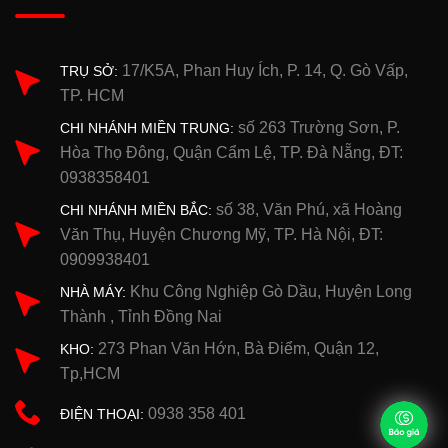
17/K5A, Phan Huy Ích, P. 14, Q. Gò Vấp,
TRỤ SỞ:
TP. HCM
số 263 Trường Sơn, P.
CHI NHÁNH MIỀN TRUNG:
Hòa Thọ Đông, Quận Cẩm Lệ, TP. Đà Nẵng, ĐT:
0938358401
số 38, Văn Phú, xã Hoàng
CHI NHÁNH MIỀN BẮC:
Văn Thụ, Huyện Chương Mỹ, TP. Hà Nội, ĐT:
0909938401
Khu Công Nghiệp Gò Dầu, Huyện Long
NHÀ MÁY:
Thành , Tỉnh Đồng Nai
273 Phan Văn Hớn, Bà Điểm, Quận 12,
KHO:
Tp,HCM
0938 358 401
ĐIỆN THOẠI: