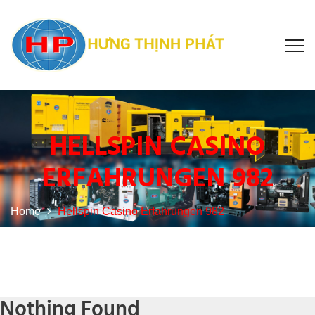
HELLSPIN CASINO
ERFAHRUNGEN 982
Home
Hellspin Casino Erfahrungen 982
Nothing Found