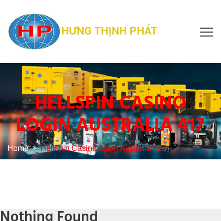
HELLSPIN CASINO
LOGIN AUSTRALIA 417
Home
Hellspin Casino Login Australia 417
Nothing Found