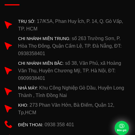
17/K5A, Phan Huy Ích, P. 14, Q. Gò Vấp,
TRỤ SỞ:
TP. HCM
số 263 Trường Sơn, P.
CHI NHÁNH MIỀN TRUNG:
Hòa Thọ Đông, Quận Cẩm Lệ, TP. Đà Nẵng, ĐT:
0938358401
số 38, Văn Phú, xã Hoàng
CHI NHÁNH MIỀN BẮC:
Văn Thụ, Huyện Chương Mỹ, TP. Hà Nội, ĐT:
0909938401
Khu Công Nghiệp Gò Dầu, Huyện Long
NHÀ MÁY:
Thành , Tỉnh Đồng Nai
273 Phan Văn Hớn, Bà Điểm, Quận 12,
KHO:
Tp,HCM
0938 358 401
ĐIỆN THOẠI: