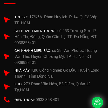
17/K5A, Phan Huy Ích, P. 14, Q. Gò Vấp,
TRỤ SỞ:
TP. HCM
số 263 Trường Sơn, P.
CHI NHÁNH MIỀN TRUNG:
Hòa Thọ Đông, Quận Cẩm Lệ, TP. Đà Nẵng, ĐT:
0938358401
số 38, Văn Phú, xã Hoàng
CHI NHÁNH MIỀN BẮC:
Văn Thụ, Huyện Chương Mỹ, TP. Hà Nội, ĐT:
0909938401
Khu Công Nghiệp Gò Dầu, Huyện Long
NHÀ MÁY:
Thành , Tỉnh Đồng Nai
273 Phan Văn Hớn, Bà Điểm, Quận 12,
KHO:
Tp,HCM
0938 358 401
ĐIỆN THOẠI: