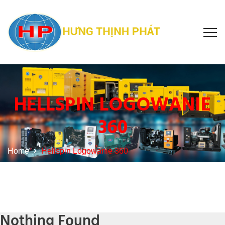
HELLSPIN LOGOWANIE
360
Home
Hellspin Logowanie 360
Nothing Found