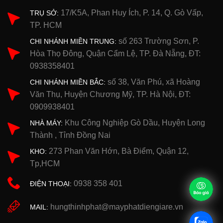
17/K5A, Phan Huy Ích, P. 14, Q. Gò Vấp,
TRỤ SỞ:
TP. HCM
số 263 Trường Sơn, P.
CHI NHÁNH MIỀN TRUNG:
Hòa Thọ Đông, Quận Cẩm Lệ, TP. Đà Nẵng, ĐT:
0938358401
số 38, Văn Phú, xã Hoàng
CHI NHÁNH MIỀN BẮC:
Văn Thụ, Huyện Chương Mỹ, TP. Hà Nội, ĐT:
0909938401
Khu Công Nghiệp Gò Dầu, Huyện Long
NHÀ MÁY:
Thành , Tỉnh Đồng Nai
273 Phan Văn Hớn, Bà Điểm, Quận 12,
KHO:
Tp,HCM
0938 358 401
ĐIỆN THOẠI:
hungthinhphat@mayphatdiengiare.vn
MAIL: