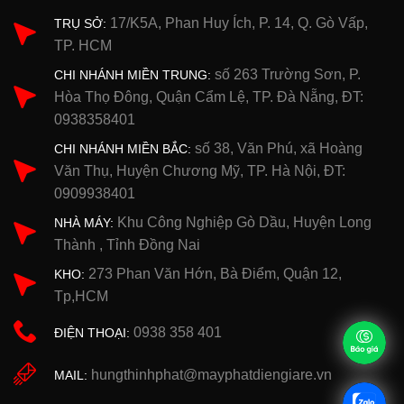
17/K5A, Phan Huy Ích, P. 14, Q. Gò Vấp,
TRỤ SỞ:
TP. HCM
số 263 Trường Sơn, P.
CHI NHÁNH MIỀN TRUNG:
Hòa Thọ Đông, Quận Cẩm Lệ, TP. Đà Nẵng, ĐT:
0938358401
số 38, Văn Phú, xã Hoàng
CHI NHÁNH MIỀN BẮC:
Văn Thụ, Huyện Chương Mỹ, TP. Hà Nội, ĐT:
0909938401
Khu Công Nghiệp Gò Dầu, Huyện Long
NHÀ MÁY:
Thành , Tỉnh Đồng Nai
273 Phan Văn Hớn, Bà Điểm, Quận 12,
KHO:
Tp,HCM
0938 358 401
ĐIỆN THOẠI:
hungthinhphat@mayphatdiengiare.vn
MAIL: