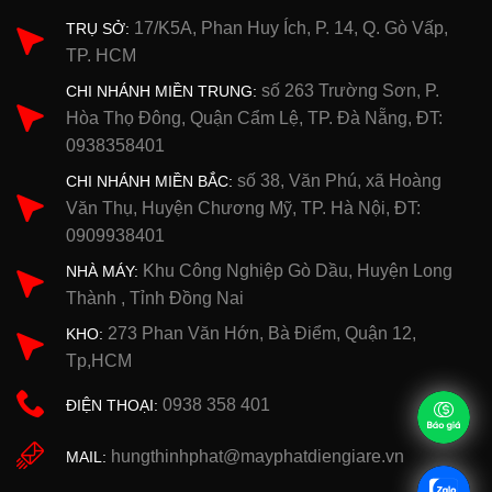
17/K5A, Phan Huy Ích, P. 14, Q. Gò Vấp,
TRỤ SỞ:
TP. HCM
số 263 Trường Sơn, P.
CHI NHÁNH MIỀN TRUNG:
Hòa Thọ Đông, Quận Cẩm Lệ, TP. Đà Nẵng, ĐT:
0938358401
số 38, Văn Phú, xã Hoàng
CHI NHÁNH MIỀN BẮC:
Văn Thụ, Huyện Chương Mỹ, TP. Hà Nội, ĐT:
0909938401
Khu Công Nghiệp Gò Dầu, Huyện Long
NHÀ MÁY:
Thành , Tỉnh Đồng Nai
273 Phan Văn Hớn, Bà Điểm, Quận 12,
KHO:
Tp,HCM
0938 358 401
ĐIỆN THOẠI:
hungthinhphat@mayphatdiengiare.vn
MAIL: