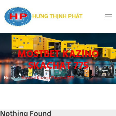
MOSTBET KAZINO
SKACHAT 775
Home
Mostbet Kazino Skachat 775
Nothing Found