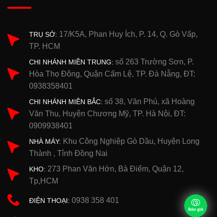
17/K5A, Phan Huy Ích, P. 14, Q. Gò Vấp,
TRỤ SỞ:
TP. HCM
số 263 Trường Sơn, P.
CHI NHÁNH MIỀN TRUNG:
Hòa Thọ Đông, Quận Cẩm Lệ, TP. Đà Nẵng, ĐT:
0938358401
số 38, Văn Phú, xã Hoàng
CHI NHÁNH MIỀN BẮC:
Văn Thụ, Huyện Chương Mỹ, TP. Hà Nội, ĐT:
0909938401
Khu Công Nghiệp Gò Dầu, Huyện Long
NHÀ MÁY:
Thành , Tỉnh Đồng Nai
273 Phan Văn Hớn, Bà Điểm, Quận 12,
KHO:
Tp,HCM
0938 358 401
ĐIỆN THOẠI: