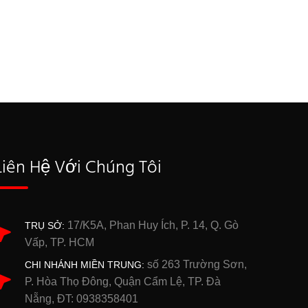
Liên Hệ Với Chúng Tôi
17/K5A, Phan Huy Ích, P. 14, Q. Gò
TRỤ SỞ:
Vấp, TP. HCM
số 263 Trường Sơn,
CHI NHÁNH MIỀN TRUNG:
P. Hòa Thọ Đông, Quận Cẩm Lệ, TP. Đà
Nẵng, ĐT: 0938358401