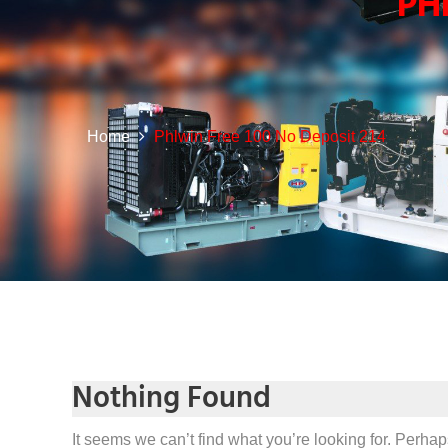
PH
Home
Phlwin Free 100 No Deposit 214
Nothing Found
It seems we can’t find what you’re looking for. Perha