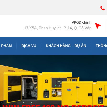
VPGD chính
17/K5A, Phan Huy Ích, P. 14, Q. Gò Vấp
 PHẨM
DỊCH VỤ
KHÁCH HÀNG – DỰ ÁN
THÔNG