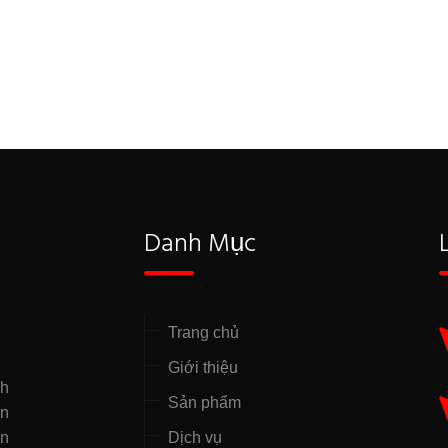
Danh Mục
Trang chủ
Giới thiệu
nh
Sản phẩm
̣n
ên
Dịch vụ