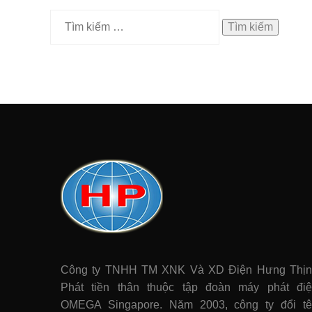
Tìm
kiếm
cho:
Công ty TNHH TM XNK Và XD Điện Hưng Thị
Phát tiền thân thuộc tập đoàn máy phát điê
OMEGA Singapore. Năm 2003, công ty đổi t