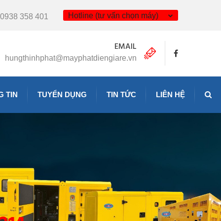
Hotline (tư vấn chọn máy)
0938 358 401
EMAIL
hungthinhphat@mayphatdiengiare.vn
 TIN
TUYỂN DỤNG
TIN TỨC
LIÊN HỆ