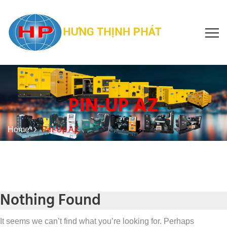
PIN-UP AZ
Home
Pin-Up AZ
Nothing Found
It seems we can’t find what you’re looking for. Perhaps