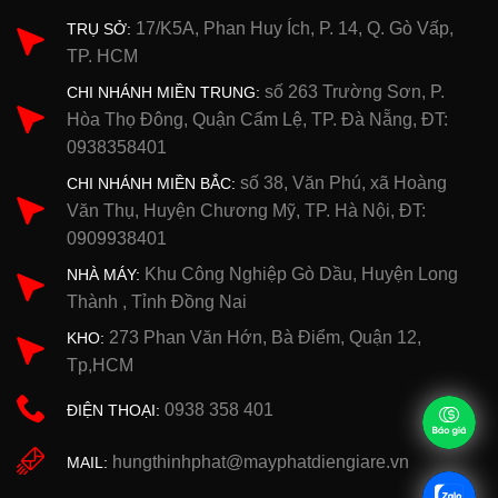
17/K5A, Phan Huy Ích, P. 14, Q. Gò Vấp,
TRỤ SỞ:
TP. HCM
số 263 Trường Sơn, P.
CHI NHÁNH MIỀN TRUNG:
Hòa Thọ Đông, Quận Cẩm Lệ, TP. Đà Nẵng, ĐT:
0938358401
số 38, Văn Phú, xã Hoàng
CHI NHÁNH MIỀN BẮC:
Văn Thụ, Huyện Chương Mỹ, TP. Hà Nội, ĐT:
0909938401
Khu Công Nghiệp Gò Dầu, Huyện Long
NHÀ MÁY:
Thành , Tỉnh Đồng Nai
273 Phan Văn Hớn, Bà Điểm, Quận 12,
KHO:
Tp,HCM
0938 358 401
ĐIỆN THOẠI:
hungthinhphat@mayphatdiengiare.vn
MAIL: