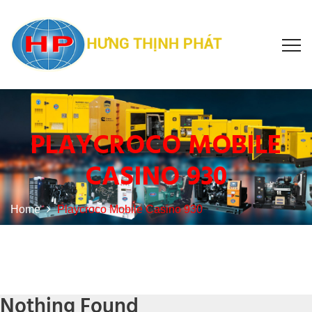
PLAYCROCO MOBILE
CASINO 930
Home
Playcroco Mobile Casino 930
Nothing Found