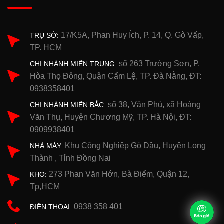
17/K5A, Phan Huy Ích, P. 14, Q. Gò Vấp,
TRỤ SỞ:
TP. HCM
số 263 Trường Sơn, P.
CHI NHÁNH MIỀN TRUNG:
Hòa Thọ Đông, Quận Cẩm Lệ, TP. Đà Nẵng, ĐT:
0938358401
số 38, Văn Phú, xã Hoàng
CHI NHÁNH MIỀN BẮC:
Văn Thụ, Huyện Chương Mỹ, TP. Hà Nội, ĐT:
0909938401
Khu Công Nghiệp Gò Dầu, Huyện Long
NHÀ MÁY:
Thành , Tỉnh Đồng Nai
273 Phan Văn Hớn, Bà Điểm, Quận 12,
KHO:
Tp,HCM
0938 358 401
ĐIỆN THOẠI: