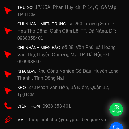
17/K5A, Phan Huy Ích, P. 14, Q. Gò Vấp,
TRỤ SỞ:
TP. HCM
số 263 Trường Sơn, P.
CHI NHÁNH MIỀN TRUNG:
Hòa Thọ Đông, Quận Cẩm Lệ, TP. Đà Nẵng, ĐT:
0938358401
số 38, Văn Phú, xã Hoàng
CHI NHÁNH MIỀN BẮC:
Văn Thụ, Huyện Chương Mỹ, TP. Hà Nội, ĐT:
0909938401
Khu Công Nghiệp Gò Dầu, Huyện Long
NHÀ MÁY:
Thành , Tỉnh Đồng Nai
273 Phan Văn Hớn, Bà Điểm, Quận 12,
KHO:
Tp,HCM
0938 358 401
ĐIỆN THOẠI:
hungthinhphat@mayphatdiengiare.vn
MAIL: