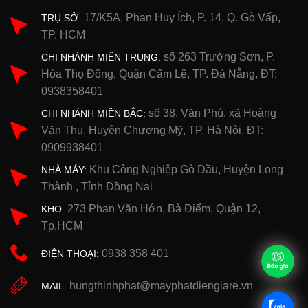
17/K5A, Phan Huy Ích, P. 14, Q. Gò Vấp,
TRỤ SỞ:
TP. HCM
số 263 Trường Sơn, P.
CHI NHÁNH MIỀN TRUNG:
Hòa Thọ Đông, Quận Cẩm Lệ, TP. Đà Nẵng, ĐT:
0938358401
số 38, Văn Phú, xã Hoàng
CHI NHÁNH MIỀN BẮC:
Văn Thụ, Huyện Chương Mỹ, TP. Hà Nội, ĐT:
0909938401
Khu Công Nghiệp Gò Dầu, Huyện Long
NHÀ MÁY:
Thành , Tỉnh Đồng Nai
273 Phan Văn Hớn, Bà Điểm, Quận 12,
KHO:
Tp,HCM
0938 358 401
ĐIỆN THOẠI:
hungthinhphat@mayphatdiengiare.vn
MAIL: