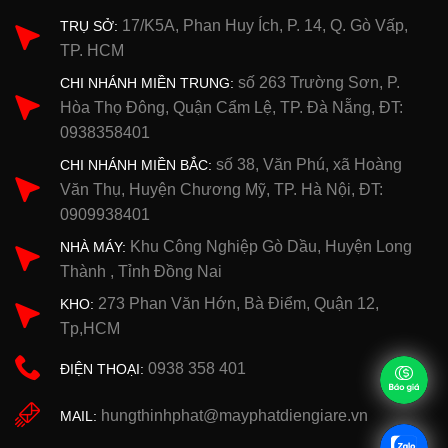
17/K5A, Phan Huy Ích, P. 14, Q. Gò Vấp,
TRỤ SỞ:
TP. HCM
số 263 Trường Sơn, P.
CHI NHÁNH MIỀN TRUNG:
Hòa Thọ Đông, Quận Cẩm Lệ, TP. Đà Nẵng, ĐT:
0938358401
số 38, Văn Phú, xã Hoàng
CHI NHÁNH MIỀN BẮC:
Văn Thụ, Huyện Chương Mỹ, TP. Hà Nội, ĐT:
0909938401
Khu Công Nghiệp Gò Dầu, Huyện Long
NHÀ MÁY:
Thành , Tỉnh Đồng Nai
273 Phan Văn Hớn, Bà Điểm, Quận 12,
KHO:
Tp,HCM
0938 358 401
ĐIỆN THOẠI:
hungthinhphat@mayphatdiengiare.vn
MAIL: