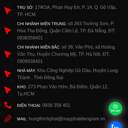
17/K5A, Phan Huy Ích, P. 14, Q. Gò Vấp,
TRỤ SỞ:
TP. HCM
số 263 Trường Sơn, P.
CHI NHÁNH MIỀN TRUNG:
Hòa Thọ Đông, Quận Cẩm Lệ, TP. Đà Nẵng, ĐT:
0938358401
số 38, Văn Phú, xã Hoàng
CHI NHÁNH MIỀN BẮC:
Văn Thụ, Huyện Chương Mỹ, TP. Hà Nội, ĐT:
0909938401
Khu Công Nghiệp Gò Dầu, Huyện Long
NHÀ MÁY:
Thành , Tỉnh Đồng Nai
273 Phan Văn Hớn, Bà Điểm, Quận 12,
KHO:
Tp,HCM
0938 358 401
ĐIỆN THOẠI:
hungthinhphat@mayphatdiengiare.vn
MAIL: