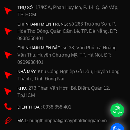
17/K5A, Phan Huy Ích, P. 14, Q. Gò Vấp,
TRỤ SỞ:
TP. HCM
số 263 Trường Sơn, P.
CHI NHÁNH MIỀN TRUNG:
Hòa Thọ Đông, Quận Cẩm Lệ, TP. Đà Nẵng, ĐT:
0938358401
số 38, Văn Phú, xã Hoàng
CHI NHÁNH MIỀN BẮC:
Văn Thụ, Huyện Chương Mỹ, TP. Hà Nội, ĐT:
0909938401
Khu Công Nghiệp Gò Dầu, Huyện Long
NHÀ MÁY:
Thành , Tỉnh Đồng Nai
273 Phan Văn Hớn, Bà Điểm, Quận 12,
KHO:
Tp,HCM
0938 358 401
ĐIỆN THOẠI:
hungthinhphat@mayphatdiengiare.vn
MAIL: