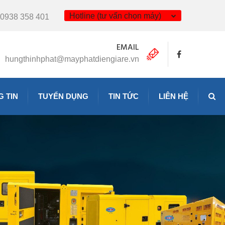
Hotline (tư vấn chọn máy)
0938 358 401
EMAIL
hungthinhphat@mayphatdiengiare.vn
 TIN
TUYỂN DỤNG
TIN TỨC
LIÊN HỆ