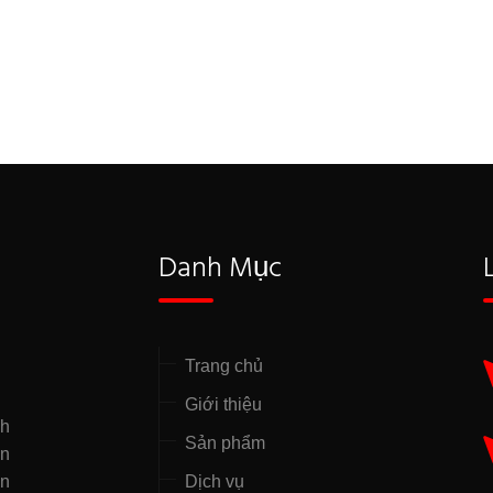
Danh Mục
Trang chủ
Giới thiệu
nh
Sản phẩm
̣n
ên
Dịch vụ