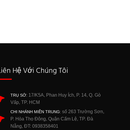
Liên Hệ Với Chúng Tôi
17/K5A, Phan Huy Ích, P. 14, Q. Gò
TRỤ SỞ:
Vấp, TP. HCM
số 263 Trường Sơn,
CHI NHÁNH MIỀN TRUNG:
P. Hòa Thọ Đông, Quận Cẩm Lệ, TP. Đà
Nẵng, ĐT: 0938358401