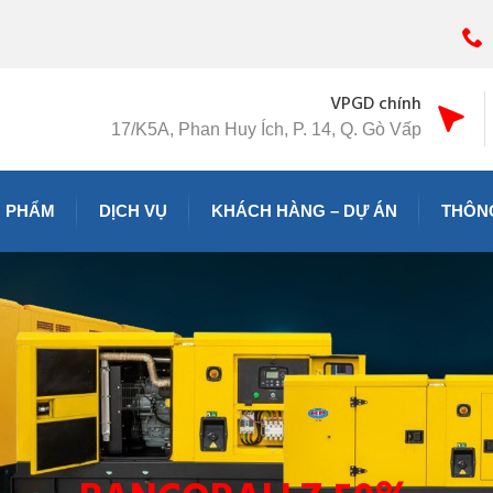
VPGD chính
17/K5A, Phan Huy Ích, P. 14, Q. Gò Vấp
 PHẨM
DỊCH VỤ
KHÁCH HÀNG – DỰ ÁN
THÔNG