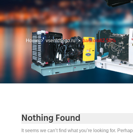
Home
vsenichego.ru
bancorallZ 50%
Nothing Found
It seems we can’t find what you’re looking for. Perha