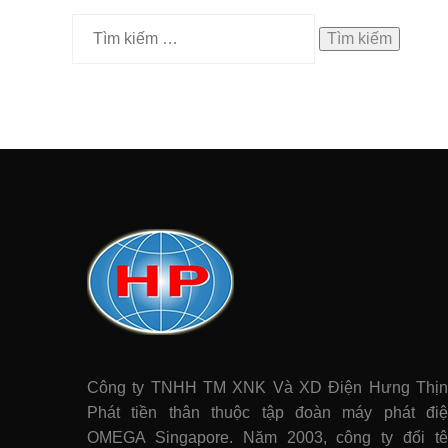
Tìm
kiếm
cho:
Công ty TNHH TM XNK Và XD Điện Hưng Thị
Phát tiền thân thuộc tập đoàn máy phát điê
OMEGA Singapore. Năm 2003, công ty đổi t