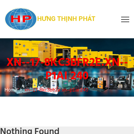
XN--17-8KC3BFR2E.XN--
P1AI 240
Home
xn--17-8kc3bfr2e.xn--p1ai 240
Nothing Found