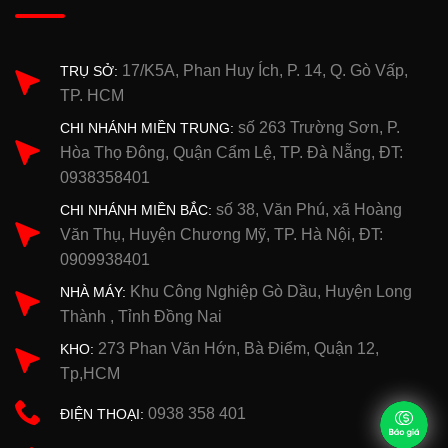
17/K5A, Phan Huy Ích, P. 14, Q. Gò Vấp,
TRỤ SỞ:
TP. HCM
số 263 Trường Sơn, P.
CHI NHÁNH MIỀN TRUNG:
Hòa Thọ Đông, Quận Cẩm Lệ, TP. Đà Nẵng, ĐT:
0938358401
số 38, Văn Phú, xã Hoàng
CHI NHÁNH MIỀN BẮC:
Văn Thụ, Huyện Chương Mỹ, TP. Hà Nội, ĐT:
0909938401
Khu Công Nghiệp Gò Dầu, Huyện Long
NHÀ MÁY:
Thành , Tỉnh Đồng Nai
273 Phan Văn Hớn, Bà Điểm, Quận 12,
KHO:
Tp,HCM
0938 358 401
ĐIỆN THOẠI: