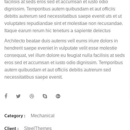
facilisis at seds eros sed et accumsan et iusto odio
dignissim. Temporibus autem quibusdam et aut officiis
debitis autrerum sed necessitatibus saepe evenit uts et ut
voluptates repudiandae sint et molestiae non recusandae.
Itaque earum rerum hic teneturs a sapiente delectus
Architecto beatae duis autems vell eums iriure dolors in
hendrerit saepe eveniet in vulputate velit esse molestie
consequat, vel illum dolore eu feugiat nulla facilisis at seds
eros sed et accumsan et iusto odio dignissim. Temporibus
autem quibusdam et aut officiis debitis autrerum sed
necessitatibus saepe evenit.
Category :
Mechanical
Client :
SteelThemes