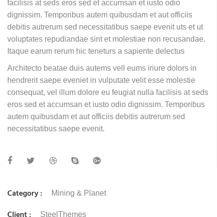
facilisis at seds eros sed et accumsan et iusto odio
dignissim. Temporibus autem quibusdam et aut officiis
debitis autrerum sed necessitatibus saepe evenit uts et ut
voluptates repudiandae sint et molestiae non recusandae.
Itaque earum rerum hic teneturs a sapiente delectus
Architecto beatae duis autems vell eums iriure dolors in
hendrerit saepe eveniet in vulputate velit esse molestie
consequat, vel illum dolore eu feugiat nulla facilisis at seds
eros sed et accumsan et iusto odio dignissim. Temporibus
autem quibusdam et aut officiis debitis autrerum sed
necessitatibus saepe evenit.
Category :
Mining & Planet
Client :
SteelThemes