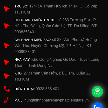
17/K5A, Phan Huy Ích, P. 14, Q. Gò Vấp,
TRỤ SỞ:
TP. HCM
số 263 Trường Sơn, P.
CHI NHÁNH MIỀN TRUNG:
Hòa Thọ Đông, Quận Cẩm Lệ, TP. Đà Nẵng, ĐT:
0938358401
số 38, Văn Phú, xã Hoàng
CHI NHÁNH MIỀN BẮC:
Văn Thụ, Huyện Chương Mỹ, TP. Hà Nội, ĐT:
0909938401
Khu Công Nghiệp Gò Dầu, Huyện Long
NHÀ MÁY:
Thành , Tỉnh Đồng Nai
273 Phan Văn Hớn, Bà Điểm, Quận 12,
KHO:
Tp,HCM
0938 358 401
ĐIỆN THOẠI:
hungthinhphat@mayphatdiengiare.vn
MAIL: