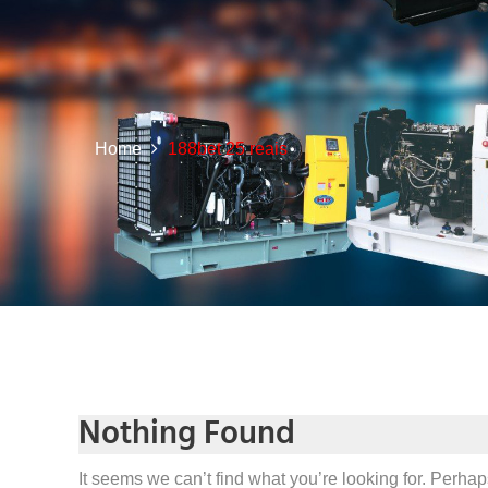
Home
188bet 25 reais
Nothing Found
It seems we can’t find what you’re looking for. Perha