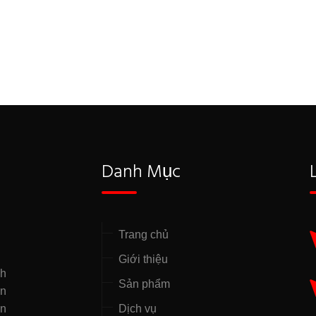
Danh Mục
Trang chủ
Giới thiệu
nh
Sản phẩm
̣n
ên
Dịch vụ