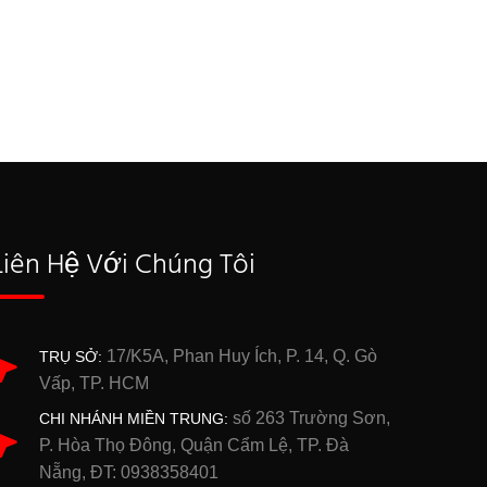
Liên Hệ Với Chúng Tôi
17/K5A, Phan Huy Ích, P. 14, Q. Gò
TRỤ SỞ:
Vấp, TP. HCM
số 263 Trường Sơn,
CHI NHÁNH MIỀN TRUNG:
P. Hòa Thọ Đông, Quận Cẩm Lệ, TP. Đà
Nẵng, ĐT: 0938358401