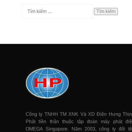
Tìm
kiếm
cho:
Công ty TNHH TM XNK Và XD Điện Hưng Thị
Phát tiền thân thuộc tập đoàn máy phát điê
OMEGA Singapore. Năm 2003, công ty đổi t