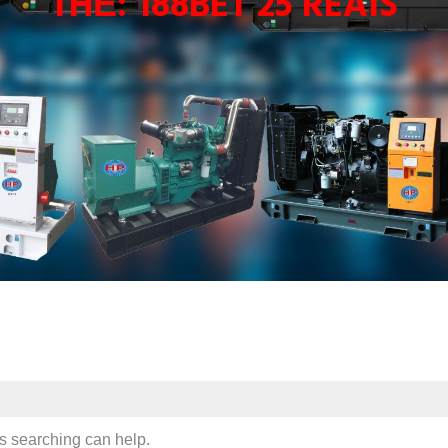
THẺ:
188BET 25 REAIS
ps searching can help.