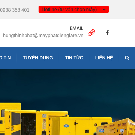
Hotline (tư vấn chọn máy)
0938 358 401
EMAIL
hungthinhphat@mayphatdiengiare.vn
 TIN
TUYỂN DỤNG
TIN TỨC
LIÊN HỆ