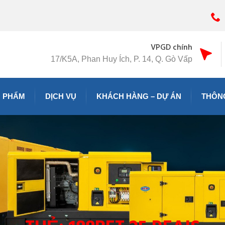
VPGD chính
17/K5A, Phan Huy Ích, P. 14, Q. Gò Vấp
 PHẨM
DỊCH VỤ
KHÁCH HÀNG – DỰ ÁN
THÔNG