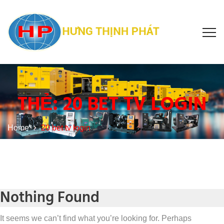
THẺ:
20 BET TV LOGIN
Home
20 bet tv login
Nothing Found
It seems we can’t find what you’re looking for. Perhaps