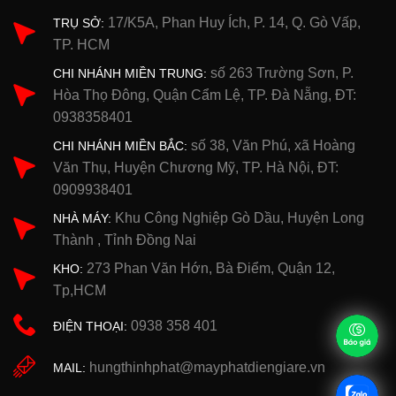
17/K5A, Phan Huy Ích, P. 14, Q. Gò Vấp,
TRỤ SỞ:
TP. HCM
số 263 Trường Sơn, P.
CHI NHÁNH MIỀN TRUNG:
Hòa Thọ Đông, Quận Cẩm Lệ, TP. Đà Nẵng, ĐT:
0938358401
số 38, Văn Phú, xã Hoàng
CHI NHÁNH MIỀN BẮC:
Văn Thụ, Huyện Chương Mỹ, TP. Hà Nội, ĐT:
0909938401
Khu Công Nghiệp Gò Dầu, Huyện Long
NHÀ MÁY:
Thành , Tỉnh Đồng Nai
273 Phan Văn Hớn, Bà Điểm, Quận 12,
KHO:
Tp,HCM
0938 358 401
ĐIỆN THOẠI:
hungthinhphat@mayphatdiengiare.vn
MAIL: