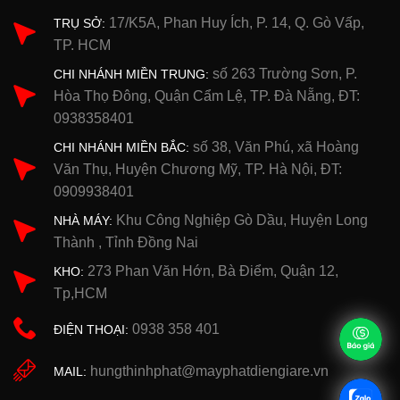
17/K5A, Phan Huy Ích, P. 14, Q. Gò Vấp,
TRỤ SỞ:
TP. HCM
số 263 Trường Sơn, P.
CHI NHÁNH MIỀN TRUNG:
Hòa Thọ Đông, Quận Cẩm Lệ, TP. Đà Nẵng, ĐT:
0938358401
số 38, Văn Phú, xã Hoàng
CHI NHÁNH MIỀN BẮC:
Văn Thụ, Huyện Chương Mỹ, TP. Hà Nội, ĐT:
0909938401
Khu Công Nghiệp Gò Dầu, Huyện Long
NHÀ MÁY:
Thành , Tỉnh Đồng Nai
273 Phan Văn Hớn, Bà Điểm, Quận 12,
KHO:
Tp,HCM
0938 358 401
ĐIỆN THOẠI:
hungthinhphat@mayphatdiengiare.vn
MAIL: