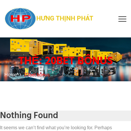
THẺ:
20BET BÔNUS
Home
20bet bônus
Nothing Found
It seems we can’t find what you’re looking for. Perhaps