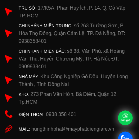
17/K5A, Phan Huy Ích, P. 14, Q. Gò Vấp,
TRỤ SỞ:
TP. HCM
số 263 Trường Sơn, P.
CHI NHÁNH MIỀN TRUNG:
Hòa Thọ Đông, Quận Cẩm Lệ, TP. Đà Nẵng, ĐT:
0938358401
số 38, Văn Phú, xã Hoàng
CHI NHÁNH MIỀN BẮC:
Văn Thụ, Huyện Chương Mỹ, TP. Hà Nội, ĐT:
0909938401
Khu Công Nghiệp Gò Dầu, Huyện Long
NHÀ MÁY:
Thành , Tỉnh Đồng Nai
273 Phan Văn Hớn, Bà Điểm, Quận 12,
KHO:
Tp,HCM
0938 358 401
ĐIỆN THOẠI:
hungthinhphat@mayphatdiengiare.vn
MAIL: