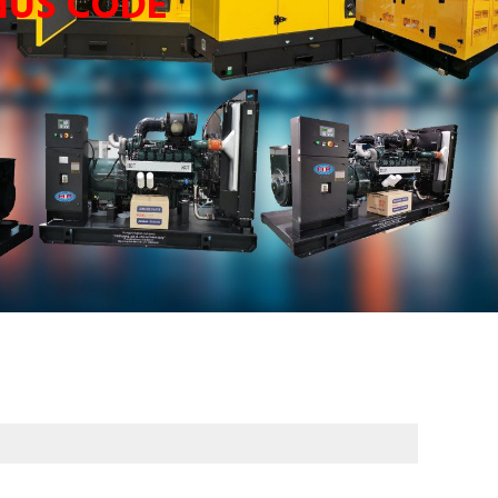
NUS CODE