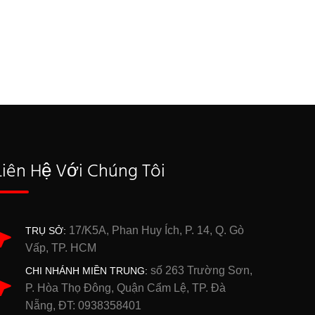
Liên Hệ Với Chúng Tôi
17/K5A, Phan Huy Ích, P. 14, Q. Gò
TRỤ SỞ:
Vấp, TP. HCM
số 263 Trường Sơn,
CHI NHÁNH MIỀN TRUNG:
P. Hòa Thọ Đông, Quận Cẩm Lệ, TP. Đà
Nẵng, ĐT: 0938358401