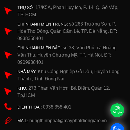
17/K5A, Phan Huy Ích, P. 14, Q. Gò Vấp,
TRỤ SỞ:
TP. HCM
số 263 Trường Sơn, P.
CHI NHÁNH MIỀN TRUNG:
Hòa Thọ Đông, Quận Cẩm Lệ, TP. Đà Nẵng, ĐT:
0938358401
số 38, Văn Phú, xã Hoàng
CHI NHÁNH MIỀN BẮC:
Văn Thụ, Huyện Chương Mỹ, TP. Hà Nội, ĐT:
0909938401
Khu Công Nghiệp Gò Dầu, Huyện Long
NHÀ MÁY:
Thành , Tỉnh Đồng Nai
273 Phan Văn Hớn, Bà Điểm, Quận 12,
KHO:
Tp,HCM
0938 358 401
ĐIỆN THOẠI:
hungthinhphat@mayphatdiengiare.vn
MAIL: