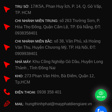
17/K5A, Phan Huy Ích, P. 14, Q. Gò Vấp,
TRỤ SỞ:
TP. HCM
số 263 Trường Sơn, P.
CHI NHÁNH MIỀN TRUNG:
Hòa Thọ Đông, Quận Cẩm Lệ, TP. Đà Nẵng, ĐT:
0938358401
số 38, Văn Phú, xã Hoàng
CHI NHÁNH MIỀN BẮC:
Văn Thụ, Huyện Chương Mỹ, TP. Hà Nội, ĐT:
0909938401
Khu Công Nghiệp Gò Dầu, Huyện Long
NHÀ MÁY:
Thành , Tỉnh Đồng Nai
273 Phan Văn Hớn, Bà Điểm, Quận 12,
KHO:
Tp,HCM
0938 358 401
ĐIỆN THOẠI:
hungthinhphat@mayphatdiengiare.vn
MAIL: