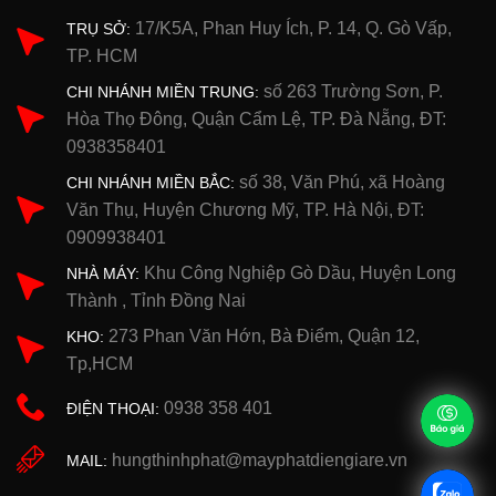
17/K5A, Phan Huy Ích, P. 14, Q. Gò Vấp,
TRỤ SỞ:
TP. HCM
số 263 Trường Sơn, P.
CHI NHÁNH MIỀN TRUNG:
Hòa Thọ Đông, Quận Cẩm Lệ, TP. Đà Nẵng, ĐT:
0938358401
số 38, Văn Phú, xã Hoàng
CHI NHÁNH MIỀN BẮC:
Văn Thụ, Huyện Chương Mỹ, TP. Hà Nội, ĐT:
0909938401
Khu Công Nghiệp Gò Dầu, Huyện Long
NHÀ MÁY:
Thành , Tỉnh Đồng Nai
273 Phan Văn Hớn, Bà Điểm, Quận 12,
KHO:
Tp,HCM
0938 358 401
ĐIỆN THOẠI:
hungthinhphat@mayphatdiengiare.vn
MAIL: