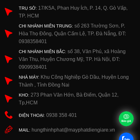
17/K5A, Phan Huy Ích, P. 14, Q. Gò Vấp,
TRỤ SỞ:
TP. HCM
số 263 Trường Sơn, P.
CHI NHÁNH MIỀN TRUNG:
Hòa Thọ Đông, Quận Cẩm Lệ, TP. Đà Nẵng, ĐT:
0938358401
số 38, Văn Phú, xã Hoàng
CHI NHÁNH MIỀN BẮC:
Văn Thụ, Huyện Chương Mỹ, TP. Hà Nội, ĐT:
0909938401
Khu Công Nghiệp Gò Dầu, Huyện Long
NHÀ MÁY:
Thành , Tỉnh Đồng Nai
273 Phan Văn Hớn, Bà Điểm, Quận 12,
KHO:
Tp,HCM
0938 358 401
ĐIỆN THOẠI:
hungthinhphat@mayphatdiengiare.vn
MAIL: